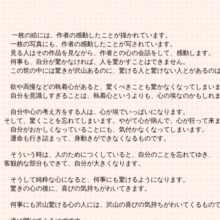
  一枚の絵には、作者の感動したことが描かれています。

　一枚の写真にも、作者の感動したことが写されています。

　見る人はその作品を見ながら、作者との心の会話をして、感動します。

　何事も、自分が驚かなければ、人を驚かすことはできません。

　この世の中には驚きが沢山あるのに、驚ける人と驚けない人とがあるのは
　欲や高慢などの執着心があると、驚くべきことも驚かなくなってしまいま
　自分を意識しすぎることは、執着心というよりも、心の埃なのかもしれま
　自分中心の考え方をする人は、心が埃でいっぱいになります。

そして、驚くことを忘れてしまいます。やがて心が病んで、心が狂って来ま
　自分がおかしくなっていることにも、気付かなくなってしまいます。

　運命も行き詰まって、身動きができなくなるものです。

　そういう時は、人のためにつくしていると、自分のことを忘れてゆき、

客観的な部分もできて、自分が大きくなります。

　そうして純粋な心になると、何事にも驚けるようになります。

　驚きの心の後に、喜びの気持ちがわいてきます。

　何事にも沢山驚ける心の人には、沢山の喜びの気持ちがわいてくるもので