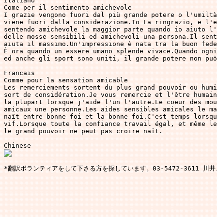
Italiano

Come per il sentimento amichevole

I grazie vengono fuori dal più grande potere o l'umiltà
viene fuori dalla considerazione.Io La ringrazio, e l'e
sentendo amichevole la maggior parte quando io aiuto l'
delle mosse sensibili ed amichevoli una persona.Il sent
aiuta il massimo.Un'impressione è nata tra la buon fede
È ora quando un essere umano splende vivace.Quando ogni
ed anche gli sport sono uniti, il grande potere non può
Francais

Comme pour la sensation amicable

Les remerciements sortent du plus grand pouvoir ou humi
sort de considération.Je vous remercie et l'être humain
la plupart lorsque j'aide l'un l'autre.Le coeur des mou
amicaux une personne.Les aides sensibles amicales le ma
naît entre bonne foi et la bonne foi.C'est temps lorsqu
vif.Lorsque toute la confiance travail égal, et même le
le grand pouvoir ne peut pas croire naît.
