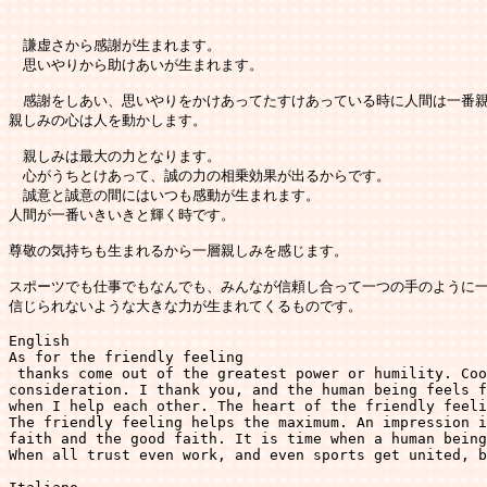
　謙虚さから感謝が生まれます。

　思いやりから助けあいが生まれます。

　感謝をしあい、思いやりをかけあってたすけあっている時に人間は一番親
親しみの心は人を動かします。

　親しみは最大の力となります。

　心がうちとけあって、誠の力の相乗効果が出るからです。

　誠意と誠意の間にはいつも感動が生まれます。

人間が一番いきいきと輝く時です。

尊敬の気持ちも生まれるから一層親しみを感じます。

スポーツでも仕事でもなんでも、みんなが信頼し合って一つの手のように一
信じられないような大きな力が生まれてくるものです。

English

As for the friendly feeling

 thanks come out of the greatest power or humility. Coo
consideration. I thank you, and the human being feels f
when I help each other. The heart of the friendly feeli
The friendly feeling helps the maximum. An impression i
faith and the good faith. It is time when a human being
When all trust even work, and even sports get united, b