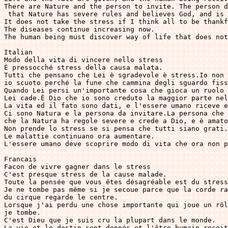
There are Nature and the person to invite. The person d
 that Nature has severe rules and believes God, and is 
It does not take the stress if I think all to be thankf
The diseases continue increasing now. 

The human being must discover way of life that does not
Italian

Modo della vita di vincere nello stress

È pressocché stress della causa malata.

Tutti che pensano che Lei è sgradevole è stress.Io non 
io scuoto perché la fune che cammina degli sguardo fiss
Quando Lei persi un'importante cosa che gioca un ruolo 
Lei cade.È Dio che io sono creduto la maggior parte nel
La vita ed il fato sono dati, e l'essere umano riceve e
Ci sono Natura e la persona da invitare.La persona che 
che la Natura ha regole severe e crede a Dio, e è amato
Non prende lo stress se si pensa che tutti siano grati.

Le malattie continuano ora aumentare.

L'essere umano deve scoprire modo di vita che ora non p
Francais

Facon de vivre gagner dans le stress

C'est presque stress de la cause malade.

Toute la pensée que vous êtes désagréable est du stress
Je ne tombe pas même si je secoue parce que la corde ra
du cirque regarde le centre.

Lorsque j'ai perdu une chose importante qui joue un rôl
je tombe.

C'est Dieu que je suis cru la plupart dans le monde.

La vie et le destin sont donnés et l'être humain reçoit