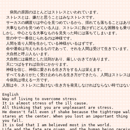
　　病気の原因のほとんどはストレスといわれています。　

　ストレスとは、嫌だと思うことはみなストレスです。　

　サーカスの綱渡りは中心を見つめているから、揺れても落ちることはあり
　大事なものを見つめている人は、ストレスに負けずにどんな困難をも乗り
しかし、中心となる大事なものを見失った時には落ちてしまいます。

　世の中で一番信じられるのは神様です。　

　人間を造り人間を生かしている神様がいるはずです。

　命や運命は与えられるものであって、それを人間は受けて生きています。
　大自然と呼ぶ人もいます。

　大自然には厳然とした法則があり、厳しいおきてがあります。

　天につばをすれば自分にかかります。

　神様を信じ、神様に愛される生き方をする人は栄えます。

　すべてをありがたく受け止められる生き方ができたら、人間はストレスは
　今病気は増える一方です。

人類は今、ストレスに負けない生き方を発見しなければならない時ではない
English

Way of living to overcome stress

It is almost stress of the ill cause. 

All thinking that you are unpleasant are stress. 

He doesn't fall even if shake because the tightrope wal
stares at the center. When you lost an important thing 
you fall. 

It is God that I am believed most in the world. 

Life and the fate are given, and the human being receiv