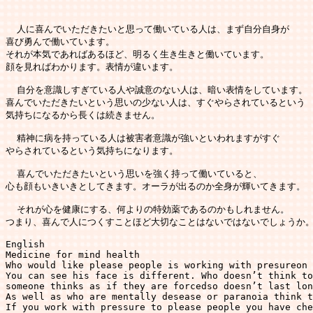
  人に喜んでいただきたいと思って働いている人は、まず自分自身が

喜び勇んで働いています。

それが本気であればあるほど、明るく生き生きと働いています。

顔を見ればわかります。表情が違います。

  自分を意識しすぎている人や誠意のない人は、暗い表情をしています。

喜んでいただきたいという思いの少ない人は、すぐやらされているという

気持ちになるから長くは続きません。

  精神に病を持っている人は被害者意識が強いといわれますがすぐ

やらされているという気持ちになります。

  喜んでいただきたいという思いを強く持って働いていると、

心も顔もいきいきとしてきます。オーラが出るのか全身が輝いてきます。

  それが心を健康にする、何よりの特効薬であるのかもしれません。

つまり、喜んで人につくすことほど大切なことはないではないでしょうか。
English

Medicine for mind health

Who would like please people is working with presureon 
You can see his face is different. Who doesn’t think to
someone thinks as if they are forcedso doesn’t last lon
As well as who are mentally desease or paranoia think t
If you work with pressure to please people you have che