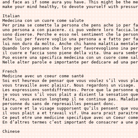
and face as if some aura you have. This might be the me
make your mind healthy, to devote yourself with pressur
Italian

Medecina con un cuore come salute

Per prima se comette la persona che pens ache io per fa
uno persona a con piacere. ci puo vedere loro faccia.le
sono diverse. Perche e esso nel sentiment che la person
ache lui per favore voglio una persona a e fatto per fa
lui non duro da molto. Anche chi hanno malattia mentale
Quando loro pensano che loro per favorevogliono ina per
il cuore e faccia sono piene della vita. Una aura sembr
Puo essere una specifica medecina con un cuore come sal
Nelle alter parole e importante per dedicare ad una per
French

Medicine avec un coeur come santé

Soi est heureux de pensar que vous voulez s’il vous pla
vous travaille avec plaisir. Nous regardons un visage. 

Les expressions sontdiffrentes. Perce que la personne q
je vous veux s’il vous plait a divient la sensation que
faire, vous avezun longtemp il ne continue pas. Maladie
personne du sans de represailles pensant donc.

La cuore et la visage supporsent qu’ils pensent que vou
il vous plait a et travail vif. Una aura prait paraitre
Ce peut etre une medicine specifique avec un Coeur come
En d’altres termes c’est important de consacrer a une p