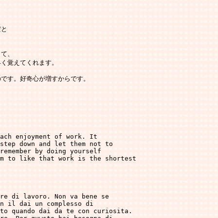
と

て、

く覚えてくれます。

です。好奇心が増すからです。

　　　　　　　　　　　　　　　　　　　　　　　　　　　　　　　　　　

ach enjoyment of work. It 

step down and let them not to 

remember by doing yourself 

m to like that work is the shortest 

re di lavoro. Non va bene se 

n il dai un complesso di 

to quando dai da te con curiosita. 
