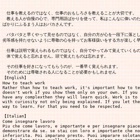
　仕事を教えるのではなく、仕事のおもしろさを教えることが大切です。

　教える人が自慢の心で、専門用語ばかりを使って、私はこんなに偉いのだ
ばかりにふるまう人はおバカさんです。

　バタバタと早くやって見せるのではなく、自分の方が心を一段下に落とし
劣等感を持たせないように尊敬の心を持ってお客様扱いをする方が楽しく早
　仕事は説明で覚えられるものではなく、自分でやってみて覚えていくもの
　体で覚えると忘れません。頭で覚えたものは忘れます。

　その仕事を好きになってもらうのが、一番早く覚えられます。

　そのためには尊敬される人になることが必要かもしれません　　　　　　
【English】

How to teach work

Rather than how to teach work, it's important how to te
doesn't work if you show them only on your own. If you 
have any complexthen they will learn quick. Work is to 
with curiosity not only being explained. If you let the
way to learn. For that you need to be respected.

【Italian】

Come insegnare lavoro

Piu che come lavoro, e importante e per insegnare piace
demonstrare da se. se stai con loro e importante che no
inferiorita. Poi imparano presto. Puoi imparare solotan