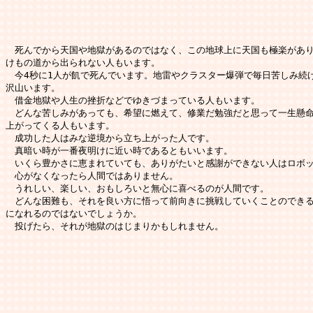
　死んでから天国や地獄があるのではなく、この地球上に天国も極楽があり
けもの道から出られない人もいます。

　今4秒に1人が飢で死んでいます。地雷やクラスター爆弾で毎日苦しみ続け
沢山います。

　借金地獄や人生の挫折などでゆきづまっている人もいます。

　どんな苦しみがあっても、希望に燃えて、修業だ勉強だと思って一生懸命
上がってくる人もいます。

　成功した人はみな逆境から立ち上がった人です。

　真暗い時が一番夜明けに近い時であるともいいます。

　いくら豊かさに恵まれていても、ありがたいと感謝ができない人はロボッ
　心がなくなったら人間ではありません。

　うれしい、楽しい、おもしろいと無心に喜べるのが人間です。

　どんな困難も、それを良い方に悟って前向きに挑戦していくことのできる
になれるのではないでしょうか。

　投げたら、それが地獄のはじまりかもしれません。
