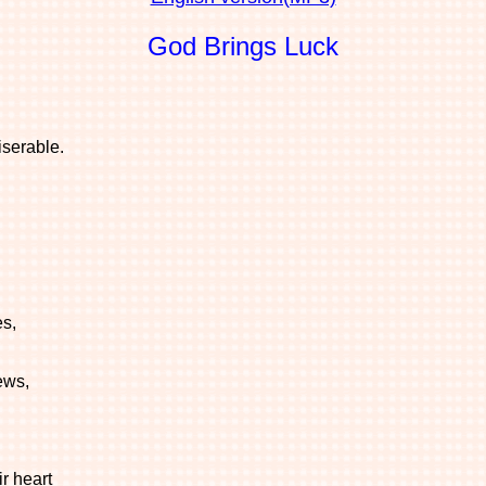
God Brings Luck
iserable.
es,
ews,
r heart