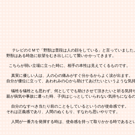
    テレビのＣＭで「野獣は普段は人の顔をしている」と言っていました。
　野獣はある時急に欲望をむき出しにして襲いかかってきます。

　 こちらが弱い立場に立った時に、相手の本性は見えてくるものです。

　  真実に優しい人は、人の心の痛みがすぐ分かるからよく涙が出ます。

　自分が優位に立って、あわれみの心から助けてあげたいというような気持
　  犠牲を犠牲とも思わず、何としてでも助けさせて頂きたいと祈る気持ち
　親が病気や事故に遭った時、子供はじっとしていられない気持ちになるの
　  自分のなすべき当たり前のことをしているというのが使命感です。

　それは正義感であり、人間のぬくもり、すなわち思いやりです。

　  人間が一番力を発揮する時は、使命感を持って取りかかる時であるとい