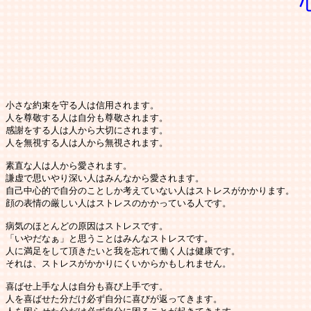
小さな約束を守る人は信用されます。

人を尊敬する人は自分も尊敬されます。

感謝をする人は人から大切にされます。

人を無視する人は人から無視されます。

素直な人は人から愛されます。

謙虚で思いやり深い人はみんなから愛されます。

自己中心的で自分のことしか考えていない人はストレスがかかります。

顔の表情の厳しい人はストレスのかかっている人です。

病気のほとんどの原因はストレスです。

「いやだなぁ」と思うことはみんなストレスです。

人に満足をして頂きたいと我を忘れて働く人は健康です。

それは、ストレスがかかりにくいからかもしれません。

喜ばせ上手な人は自分も喜び上手です。

人を喜ばせた分だけ必ず自分に喜びが返ってきます。
