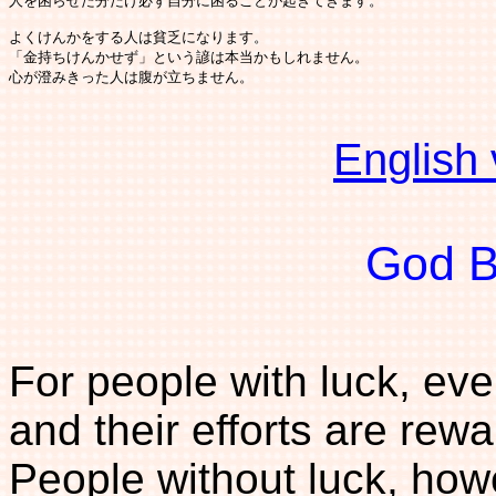
人を困らせた分だけ必ず自分に困ることが起きてきます。

よくけんかをする人は貧乏になります。

「金持ちけんかせず」という諺は本当かもしれません。

心が澄みきった人は腹が立ちません。

English
God B
For people with luck, ev
and their efforts are rew
People without luck, how