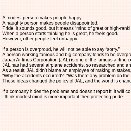
A modest person makes people happy.
A haughty person makes people disappointed.
Pride, it sounds good, but it means “mind of great or high-ranki
When a person starts thinking he is great, he feels good.
However, other people feel unhappy.
If a person is overproud, he will not be able to say “sorry.”
A person working famous and big company tends to be overpr
Japan Airlines Corporation (JAL) is one of the famous airline
JAL has had several airplane accidents, so researched and an
As a result, JAL didn’t blame an employee of making mistake
“Why the accidents occurred?” “Was there any problem on the
These ideas changed the policy of JAL, and the world is chang
If a company hides the problems and doesn’t report it, it will co
I think modest mind is more important then protecting pride.