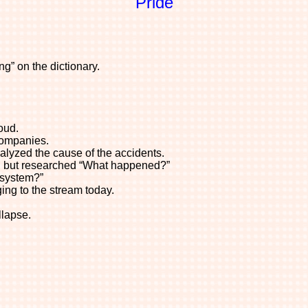
Pride
ng” on the dictionary.
oud.
 companies.
alyzed the cause of the accidents.
s, but researched “What happened?”
 system?”
ing to the stream today.
llapse.