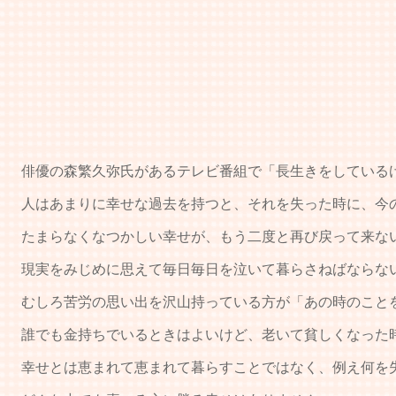
俳優の森繁久弥氏があるテレビ番組で「長生きをしているけ
人はあまりに幸せな過去を持つと、それを失った時に、今の
たまらなくなつかしい幸せが、もう二度と再び戻って来な
現実をみじめに思えて毎日毎日を泣いて暮らさねばならない
むしろ苦労の思い出を沢山持っている方が「あの時のことを
誰でも金持ちでいるときはよいけど、老いて貧しくなった
幸せとは恵まれて恵まれて暮らすことではなく、例え何を失