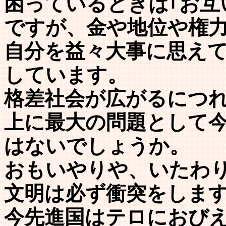
困っているときは｢お互
ですが、金や地位や権
自分を益々大事に思え
しています。
格差社会が広がるにつ
上に最大の問題として
はないでしょうか。
おもいやりや、いたわ
文明は必ず衝突をしま
今先進国はテロにおび