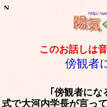
このお話しは
傍観者
｢傍観者になるな
式で大河内学長が言っ