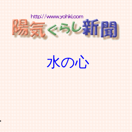
水の心
。