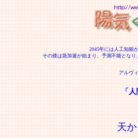
2045年には人工知
その後は急加速が始まり、予測不能となり
アルヴ
「人
天か