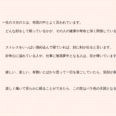
一生の３分の１は、布団の中とよく言われています。
　どんな顔をして眠っているかが、その人の健康や寿命と深く関係してい
　ストレスをいっぱい溜め込んで寝ていれば、顔に剣が出ると言います。
　好奇心に溢れている人や、仕事に無我夢中となる人は、目が輝いていま
　嬉しい、楽しい、有難いとばかり思って一日を過ごしていたら、笑顔が
　楽しく働いて安らかに眠ることができたら、この世はバラ色の天国とな